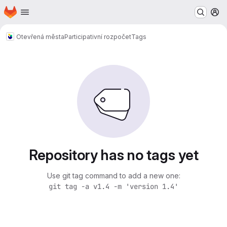
Homepage
Skip to main content
M
Otevřená města
Participativní rozpočet
Tags
Repository has no tags yet
Use git tag command to add a new one:
git tag -a v1.4 -m 'version 1.4'