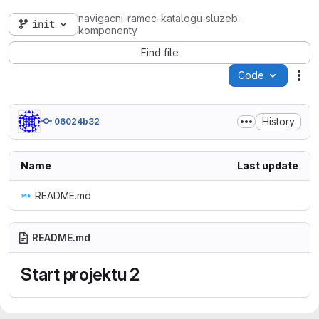
navigacni-ramec-katalogu-sluzeb-
init
komponenty
Find file
Code
Act
History
06024b32
Name
Last update
README.md
README.md
Start projektu 2