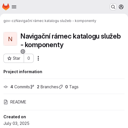
Homepage
Skip to main content
M
gov-cz
Navigační rámec katalogu služeb - komponenty
Navigační rámec katalogu služeb
N
- komponenty
Star
0
Actions
Project ID: 140
Project information
4
 Commits
2
 Branches
0
 Tags
README
Created on
July 03, 2025